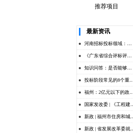
推荐项目
最新资讯
●
河南招标投标领域：四大举措力推改革攻坚
●
《广东省综合评标评审专家库评标专家入库标准》印发，9月1日起施行！
●
知识问答：是否能够实施差异化递交投标保证金？
●
投标阶段常见的8个重点问题解析
●
福州：2亿元以下的政府投资项目（实施装配式建筑的项目除外），不宜采用工程总承包方式。
●
国家发改委 | 《工程建设项目招标代理机构管理办法（公开征求意见稿）》公开征求意见
●
新政 | 福州市住房和城乡建设局关于进一步优化福州市建设工程招标投标年度投标保证金机制的通知!
●
新政 | 省发展改革委就《关于深化改革创新促进招标投标市场规范健康发展的意见（征求意见稿）》公开征求意见